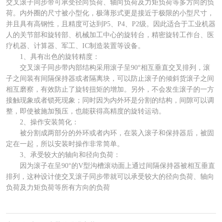
交叉滚子同步带可承受径向负荷、轴向负荷及力矩负荷等多方向的负
荷。内外圈的尺寸被小型化，极薄形式更是接近于极限的小型尺寸，
并且具有高钢性，且精度可达到P5、P4、P2级。因此适合于工业机器
人的关节部和旋转部、机械加工中心的旋转台，精密旋转工作台、医
疗机器、计算器、军工、IC制造装置等设备。
1、具有出色的旋转精度：
交叉滚子同步带内部结构采用滚子呈90°相互垂直交叉排列，滚
子之间装有间隔保持器或者隔离块，可以防止滚子的倾斜货滚子之间
相互磨察，有效防止了旋转扭矩的增加。另外，不会发生滚子的一方
接触现象或者锁死现象；同时因为内外环是分割的结构，间隙可以调
整，即使被施加预压，也能获得高精度的旋转运动。
2、操作安装简化：
被分割成两部分的外环或者内环，在装入滚子和保持器后，被固
定在一起，所以安装时操作非常简单。
3、承受较大的轴向和径向负荷：
因为滚子在呈90°的V型沟槽滚动面上通过间隔保持器被相互垂直
排列，这种设计使交叉滚子同步带就可以承受较大的径向负荷、轴向
负荷及力矩负荷等所有方向的负荷