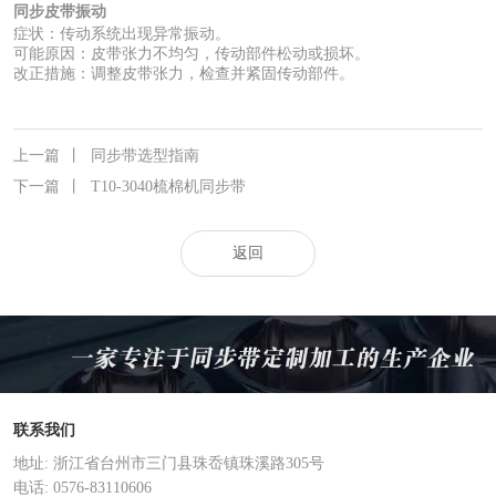
同步皮带振动‌
症状：传动系统出现异常振动。
可能原因：皮带张力不均匀，传动部件松动或损坏。
改正措施：调整皮带张力，检查并紧固传动部件。
上一篇
丨
同步带选型指南
下一篇
丨
T10-3040梳棉机同步带
返回
联系我们
地址: 浙江省台州市三门县珠岙镇珠溪路305号
电话: 0576-83110606